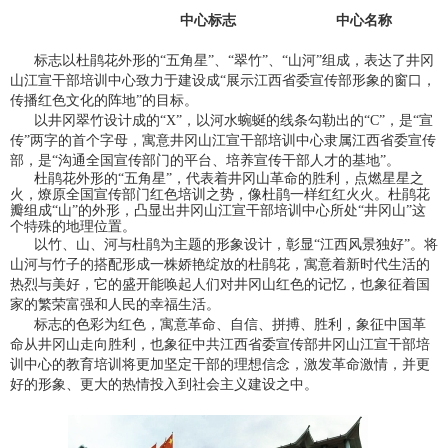
中心标志
中心名称
标志以杜鹃花外形的“五角星”、“翠竹”、“山河”组成，表达了井冈
山江宣干部培训中心致力于建设成“展示江西省委宣传部形象的窗口，
传播红色文化的阵地”的目标。
以井冈翠竹设计成的“X”，以河水蜿蜒的线条勾勒出的“C”，是“宣
传”两字的首个字母，寓意井冈山江宣干部培训中心隶属江西省委宣传
部，是“沟通全国宣传部门的平台、培养宣传干部人才的基地”。
杜鹃花外形的“五角星”，代表着井冈山革命的胜利，点燃星星之
火，燎原全国宣传部门红色培训之势，像杜鹃一
样红红火火。
杜鹃花
瓣组成“山”的外形，凸显出井冈山江宣干部培训中心所处“井冈山”这
个特殊的地理位置。
以竹、山、河与杜鹃为主题的形象设计，彰显“江西风景独好”。
将
山河与竹子的搭配形成一株娇艳绽放的杜鹃花，寓意着新时代生活的
热烈与美好，它的盛开能唤起人们对井冈山红色的记忆，也象征着国
家的繁荣富强和人民的幸福生活。
标志的色彩为红色，寓意革命、自信、拼搏、胜利，象征中国革
命从井冈山走向胜利，也象征中共江西省委宣传部井冈山江宣干部培
训中心的教育培训将更加坚定干部的理想信念，激发革命激情，并更
好的形象、更大的热情投入到社会主义建设之中。