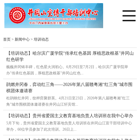
首页
>
新闻中心
>
培训动态
【培训动态】哈尔滨广厦学院“传承红色基因 厚植思政根基”井冈山
红色研学
巍巍井冈铸丰碑，红色星火润初心。6月29日至7月2日，哈尔滨广厦学院举
办"传承红色基因，厚植思政根基"井冈山红色...
鹃燃井冈春，弈动红三角——2026年第八届赣粤湘“红三角”城市围
棋团体邀请赛
杜鹃映红井冈，纹枰弈聚群英。4月21日至23日，2026年第八届赣粤湘"红三
角"城市围棋团体邀请赛在井冈山江轩宾馆...
【培训动态】贵州省爱国主义教育基地负责人培训班在我中心举办
5月下旬，贵州省爱国主义教育基地负责人培训班在井冈山江宣干部培训中心
举办，60位学员参加了此次培训。26日上...