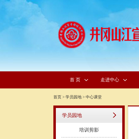
首 页
走进中心
首页
>
学员园地
>
中心课堂
学员园地
培训剪影