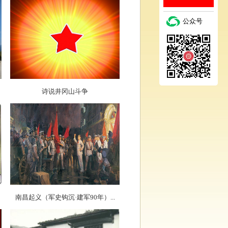
公众号
诗说井冈山斗争
南昌起义（军史钩沉·建军90年）...