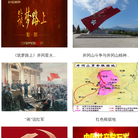
《筑梦路上》井冈星火...
井冈山斗争与井冈山精神...
“画”说红军
红色根据地