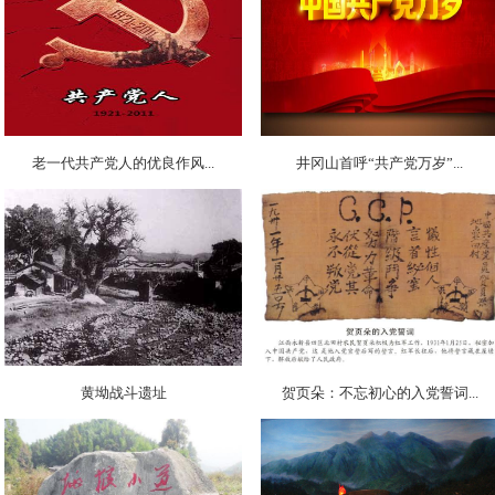
老一代共产党人的优良作风...
井冈山首呼“共产党万岁”...
黄坳战斗遗址
贺页朵：不忘初心的入党誓词...