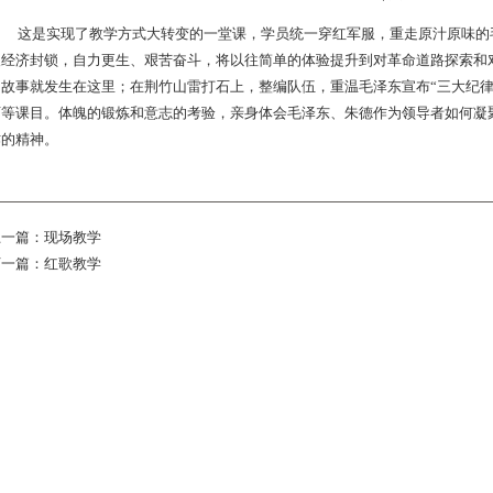
这是实现了教学方式大转变的一堂课，学员统一穿红军服，重走原汁原味的
人经济封锁，自力更生、艰苦奋斗，将以往简单的体验提升到对革命道路探索和
的故事就发生在这里；在荆竹山雷打石上，整编队伍，重温毛泽东宣布“三大纪律
师等课目。体魄的锻炼和意志的考验，亲身体会毛泽东、朱德作为领导者如何凝
作的精神。
上一篇：
现场教学
下一篇：
红歌教学