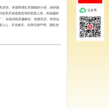
毛泽东、朱德带领红军挑粮的小道，粉碎敌
公众号
对改革开放道路思考的层面上来，朱德扁担
”， 实地演练穿越峡谷、抢救伤员、胜利会
聚人心、共克难关。培养纪律严明、团队协